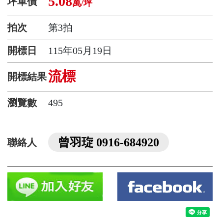
5.08
坪單價
萬/坪
拍次
第3拍
開標日
115年05月19日
流標
開標結果
瀏覽數
495
曾羽琁 0916-684920
聯絡人