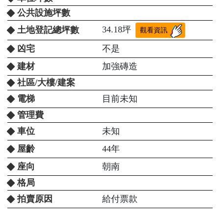
公共設施坪數
34.18坪
土地登記總坪數
觀看資訊
凶宅
不是
建材
加強磚造
社區/大樓/建案
電梯
目前未知
管理費
車位
未知
屋齡
44年
座向
朝南
格局
拍賣原因
給付票款