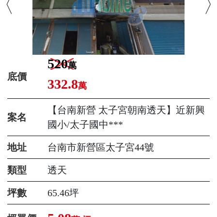
520
萬
底價
332.8
萬
【台南新營 太子宮朝南透天】近新興
案名
國小/太子國中***
地址
台南市新營區太子宮44號
類型
透天
坪數
65.46坪