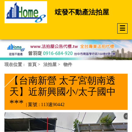
竤發不動產法拍屋
☰
現在位置 :
首頁
>
法拍屋
>
物件
【台南新營 太子宮朝南透
天】近新興國小/太子國中
***
| 案號 : 113速90442