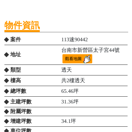
物件資訊
案件
113速90442
台南市新營區太子宮44號
地址
觀看地圖
類型
透天
樓高
共2樓透天
總坪數
65.46坪
主建坪數
31.36坪
附屬坪數
增建坪數
34.1坪
車位坪數